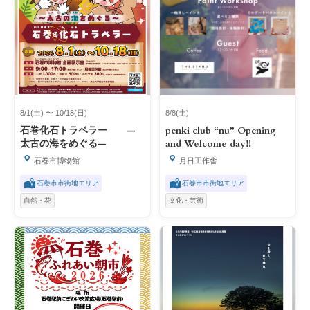
8/1(土) 〜 10/18(日)
8/8(土)
石巻化石トラベラー ―
penki club “nu” Opening
太古の海をめぐる―
and Welcome day‼︎
石巻市博物館
月日工作舎
石巻市市街地エリア
石巻市市街地エリア
自然・花
文化・芸術