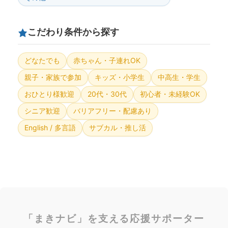
こだわり条件から探す
どなたでも
赤ちゃん・子連れOK
親子・家族で参加
キッズ・小学生
中高生・学生
おひとり様歓迎
20代・30代
初心者・未経験OK
シニア歓迎
バリアフリー・配慮あり
English / 多言語
サブカル・推し活
「まきナビ」を支える応援サポーター