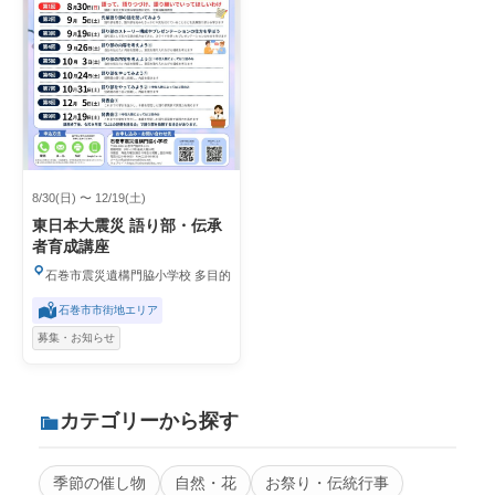
8/30(日) 〜 12/19(土)
東日本大震災 語り部・伝承
者育成講座
石巻市震災遺構門脇小学校 多目的学習室
石巻市市街地エリア
募集・お知らせ
カテゴリーから探す
季節の催し物
自然・花
お祭り・伝統行事