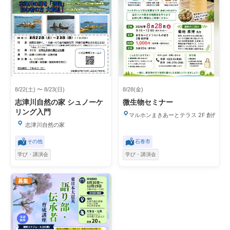
8/22(土) 〜 8/23(日)
8/28(金)
志津川自然の家 シュノーケ
微生物セミナー
リング入門
マルホンまきあーとテラス 2F 創作室
志津川自然の家
その他
石巻市
学び・講演会
学び・講演会
募集