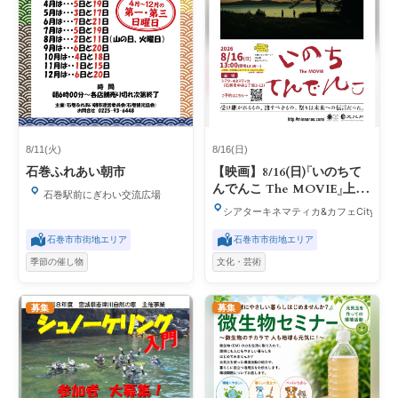
8/11(火)
8/16(日)
石巻ふれあい朝市
【映画】8/16(日)『いのちて
んでんこ The MOVIE』上映
石巻駅前にぎわい交流広場
会【三陸シネマジャーニー
シアターキネマティカ&カフェCity Ligh
2026夏】
石巻市市街地エリア
石巻市市街地エリア
季節の催し物
文化・芸術
募集
募集