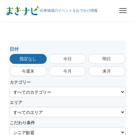
石巻地域のイベント＆おでかけ情報
内
容
を
ス
日付
キ
指定なし
今日
明日
ッ
プ
今週末
今月
来月
カテゴリー
エリア
こだわり条件