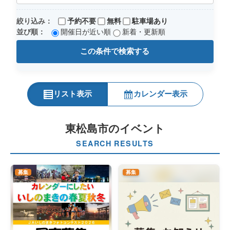
絞り込み：
予約不要
無料
駐車場あり
並び順：
開催日が近い順
新着・更新順
この条件で検索する
リスト表示
カレンダー表示
東松島市のイベント
SEARCH RESULTS
募集
募集