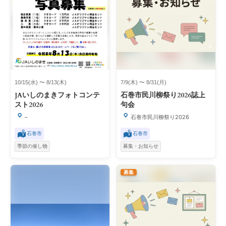
10/15(水) 〜 8/13(木)
7/9(木) 〜 8/31(月)
JAいしのまきフォトコンテ
石巻市民川柳祭り2026誌上
スト2026
句会
–
石巻市民川柳祭り2026
石巻市
石巻市
季節の催し物
募集・お知らせ
募集