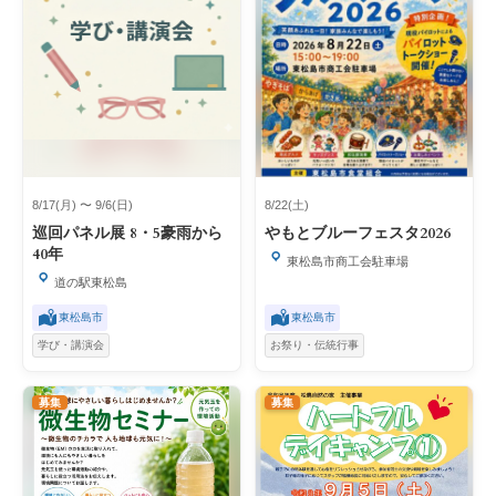
8/17(月) 〜 9/6(日)
8/22(土)
巡回パネル展 8・5豪雨から
やもとブルーフェスタ2026
40年
東松島市商工会駐車場
道の駅東松島
東松島市
東松島市
学び・講演会
お祭り・伝統行事
募集
募集