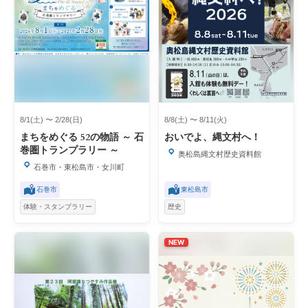
8/1(土) 〜 2/28(日)
8/8(土) 〜 8/11(火)
まちをめぐる 52の物語 ～ 石
おいでよ、縄文村へ！
巻圏トランプラリー ～
奥松島縄文村歴史資料館
石巻市・東松島市・女川町
石巻市
東松島市
体験・スタンプラリー
歴史
NEW