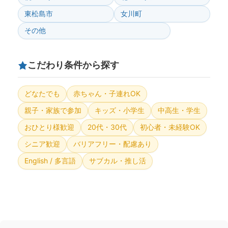
東松島市
女川町
その他
こだわり条件から探す
どなたでも
赤ちゃん・子連れOK
親子・家族で参加
キッズ・小学生
中高生・学生
おひとり様歓迎
20代・30代
初心者・未経験OK
シニア歓迎
バリアフリー・配慮あり
English / 多言語
サブカル・推し活