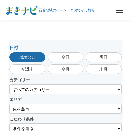
石巻地域のイベント＆おでかけ情報
内
容
を
ス
日付
キ
指定なし
今日
明日
ッ
プ
今週末
今月
来月
カテゴリー
エリア
こだわり条件