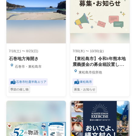
7/18(土) 〜 8/23(日)
7/30(木) 〜 10/30(金)
石巻地方海開き
【東松島市】令和8年熊本地
震義援金の募金箱設置しま
石巻市・東松島市
した
東松島市役所他
石巻市牡鹿半島エリア
東松島市
季節の催し物
募集・お知らせ