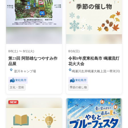
8/8(土) 〜 8/11(火)
8/16(日)
第23回 阿部雄なつやすみ作
令和8年度東松島市 鳴瀬流灯
品展
花火大会
逆川キャンプ場
鳴瀬川左岸鳴瀬大橋上流一帯河川敷
東松島市
東松島市
文化・芸術
季節の催し物
NEW