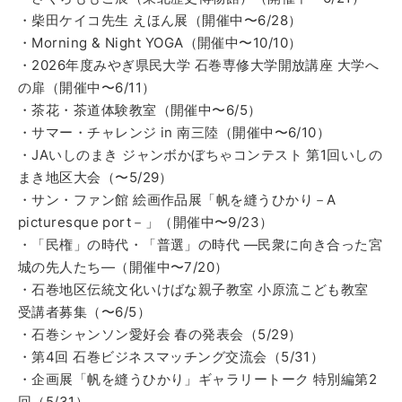
・柴田ケイコ先生 えほん展（開催中〜6/28）
・Morning & Night YOGA（開催中〜10/10）
・2026年度みやぎ県民大学 石巻専修大学開放講座 大学へ
の扉（開催中〜6/11）
・茶花・茶道体験教室（開催中〜6/5）
・サマー・チャレンジ in 南三陸（開催中〜6/10）
・JAいしのまき ジャンボかぼちゃコンテスト 第1回いしの
まき地区大会（〜5/29）
・サン・ファン館 絵画作品展「帆を縫うひかり－A
picturesque port－」（開催中〜9/23）
・「民権」の時代・「普選」の時代 ―民衆に向き合った宮
城の先人たち―（開催中〜7/20）
・石巻地区伝統文化いけばな親子教室 小原流こども教室
受講者募集（〜6/5）
・石巻シャンソン愛好会 春の発表会（5/29）
・第4回 石巻ビジネスマッチング交流会（5/31）
・企画展「帆を縫うひかり」ギャラリートーク 特別編第2
回（5/31）