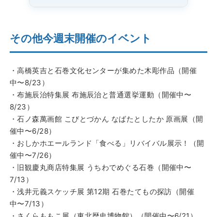
その他今週末開催のイベント
・高橋英吉と石巻文化センターが集めた木彫作品（開催
中〜8/23）
・布施辰治特集展 布施辰治と普通選挙運動（開催中〜
8/23）
・石ノ森萬画館 こびとづかん なばたとしたか 原画展（開
催中〜6/28）
・おしかホエールランド「食べる」リバイバル展示！（開
催中〜7/26）
・旧観慶丸商店特集展 うちわでめぐる石巻（開催中〜
7/13）
・浅井元義スケッチ展 第12期 石巻たてもの探訪（開催
中〜7/13）
・さくらももこ展（東北歴史博物館）（開催中〜6/21）