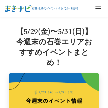
石巻地域のイベント＆おでかけ情報
内
容
【5/29(金)〜5/31(日)】
を
ス
今週末の石巻エリアお
キ
すすめイベントまと
ッ
プ
め！