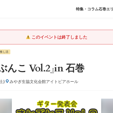
特集・コラム
石巻エ
このイベントは終了しました
推し活
こ Vol.2』in 石巻
土)
みやぎ生協文化会館アイトピアホール