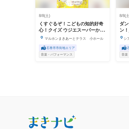
8/8(土)
8/8(土
くすぐるぞ！こどもの知的好奇
ダン
心！クイズ ウジエスーパーから
ン！
の挑戦状～キミたちに解けるか
マルホンまきあーとテラス 小ホール
シア
な？～
石巻市市街地エリア
音楽・パフォーマンス
音楽