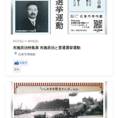
2/17(火) 〜 8/23(日)
布施辰治特集展 布施辰治と普通選挙運動
石巻市博物館
石巻市
歴史