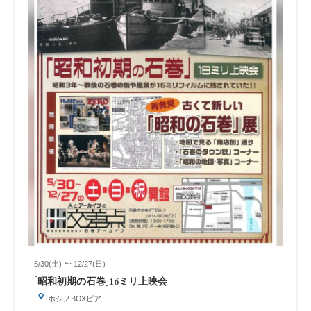
5/30(土) 〜 12/27(日)
「昭和初期の石巻」16ミリ上映会
ホシノBOXピア