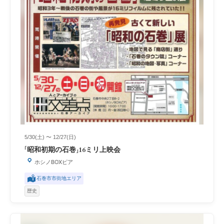
5/30(土) 〜 12/27(日)
「昭和初期の石巻」16ミリ上映会
ホシノBOXピア
石巻市市街地エリア
歴史