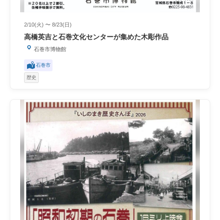
2/10(火) 〜 8/23(日)
高橋英吉と石巻文化センターが集めた木彫作品
石巻市博物館
石巻市
歴史