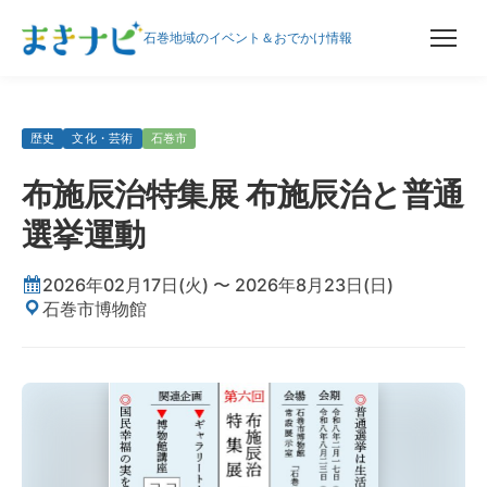
石巻地域のイベント＆おでかけ情報
歴史
文化・芸術
石巻市
布施辰治特集展 布施辰治と普通
選挙運動
2026年02月17日(火) 〜 2026年8月23日(日)
石巻市博物館