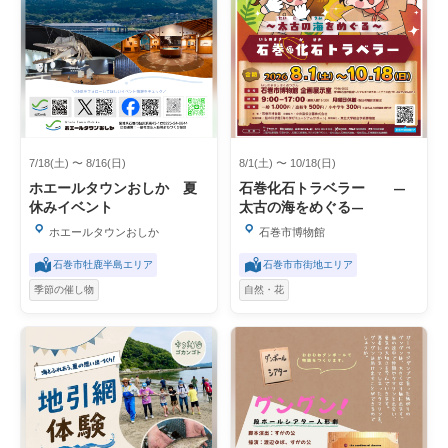
7/18(土) 〜 8/16(日)
8/1(土) 〜 10/18(日)
ホエールタウンおしか 夏
石巻化石トラベラー ―
休みイベント
太古の海をめぐる―
ホエールタウンおしか
石巻市博物館
石巻市牡鹿半島エリア
石巻市市街地エリア
季節の催し物
自然・花