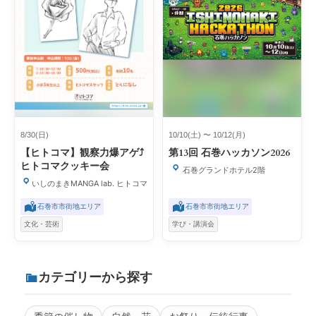
8/30(日)
10/10(土) 〜 10/12(月)
【ヒトコマ】観察力爆アゲ⤴
第13回 石巻ハッカソン2026
ヒトコマクッキー会
石巻グランドホテル2階
いしのまきMANGA lab. ヒトコマ
石巻市市街地エリア
石巻市市街地エリア
文化・芸術
学び・講演会
カテゴリーから探す