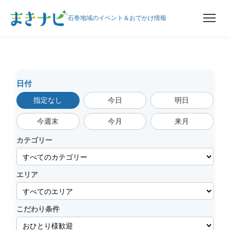
石巻地域のイベント＆おでかけ情報
内
容
を
ス
日付
キ
指定なし
今日
明日
ッ
プ
今週末
今月
来月
カテゴリー
エリア
こだわり条件