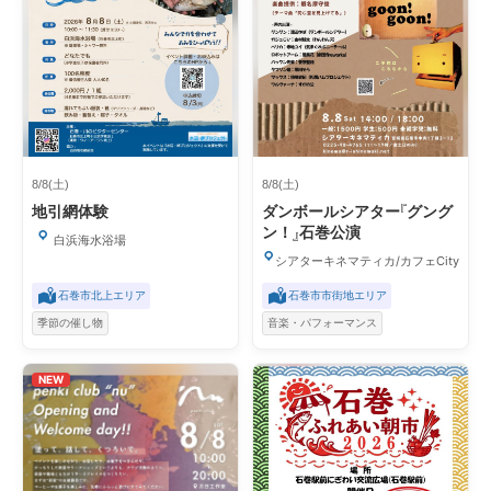
8/8(土)
8/8(土)
地引網体験
ダンボールシアター『グング
ン！』石巻公演
白浜海水浴場
シアターキネマティカ/カフェCity Light
石巻市北上エリア
石巻市市街地エリア
季節の催し物
音楽・パフォーマンス
NEW