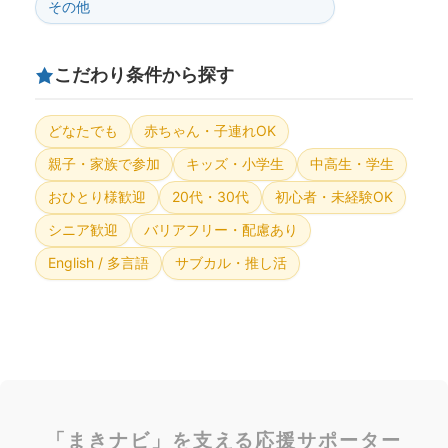
その他
こだわり条件から探す
どなたでも
赤ちゃん・子連れOK
親子・家族で参加
キッズ・小学生
中高生・学生
おひとり様歓迎
20代・30代
初心者・未経験OK
シニア歓迎
バリアフリー・配慮あり
English / 多言語
サブカル・推し活
「まきナビ」を支える応援サポーター