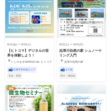
8/14(金) 〜 8/15(土)
8/22(土) 〜 8/23(日)
【ヒトコマ】デジタルの世
志津川自然の家 シュノーケ
界を体験しよう！
リング入門
いしのまきMANGA lab. ヒトコマ
志津川自然の家
石巻市市街地エリア
その他
文化・芸術
学び・講演会
募集