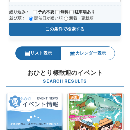
絞り込み：
予約不要
無料
駐車場あり
並び順：
開催日が近い順
新着・更新順
この条件で検索する
リスト表示
カレンダー表示
おひとり様歓迎のイベント
SEARCH RESULTS
募集