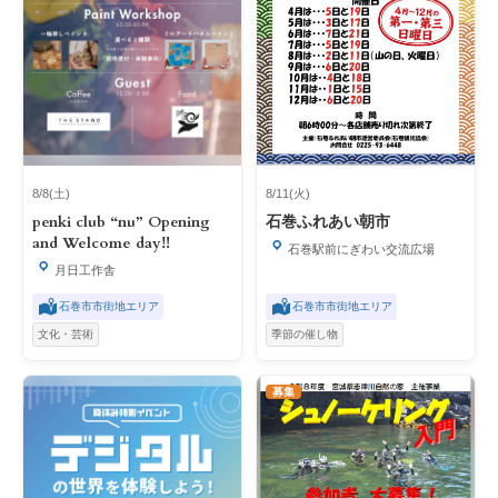
8/8(土)
8/11(火)
penki club “nu” Opening
石巻ふれあい朝市
and Welcome day‼︎
石巻駅前にぎわい交流広場
月日工作舎
石巻市市街地エリア
石巻市市街地エリア
文化・芸術
季節の催し物
募集