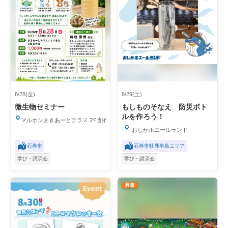
8/28(金)
8/29(土)
微生物セミナー
もしものそなえ 防災ボト
ルを作ろう！
マルホンまきあーとテラス 2F 創作室
おしかホエールランド
石巻市
石巻市牡鹿半島エリア
学び・講演会
学び・講演会
募集