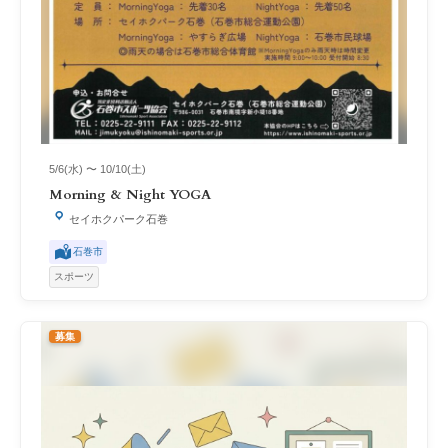
5/6(水) 〜 10/10(土)
Morning & Night YOGA
セイホクパーク石巻
石巻市
スポーツ
募集