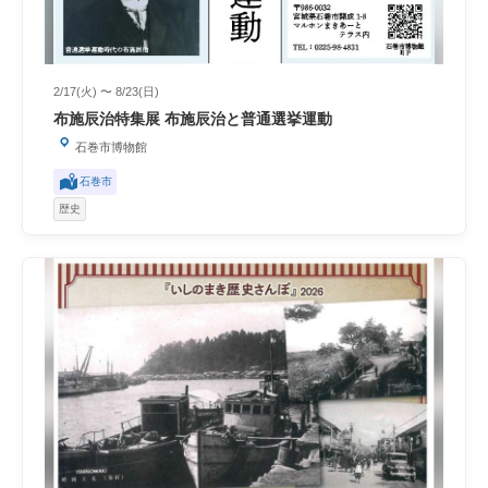
2/17(火) 〜 8/23(日)
布施辰治特集展 布施辰治と普通選挙運動
石巻市博物館
石巻市
歴史