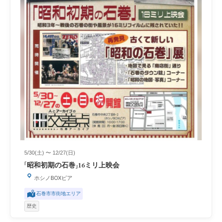
5/30(土) 〜 12/27(日)
「昭和初期の石巻」16ミリ上映会
ホシノBOXピア
石巻市市街地エリア
歴史