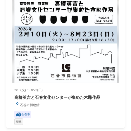
2/10(火) 〜 8/23(日)
高橋英吉と石巻文化センターが集めた木彫作品
石巻市博物館
石巻市
歴史