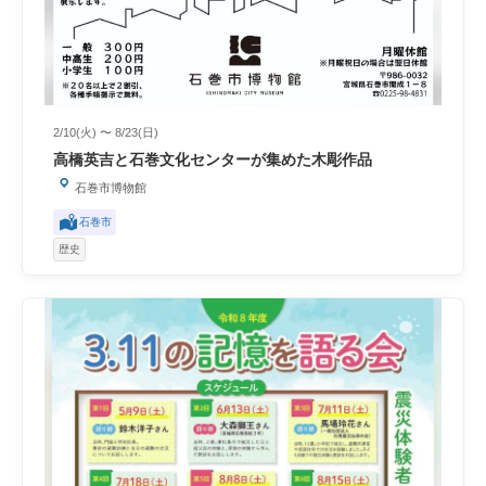
2/10(火) 〜 8/23(日)
高橋英吉と石巻文化センターが集めた木彫作品
石巻市博物館
石巻市
歴史