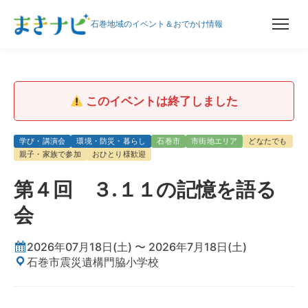
石巻地域のイベント＆おでかけ情報
このイベントは終了しました
学び・講演会
環境・防災・暮らし
石巻市
市街地エリア
どなたでも
親子・家族で参加
おひとり様歓迎
第４回 ３.１１の記憶を語る
会
2026年07月18日(土) 〜 2026年7月18日(土)
石巻市震災遺構門脇小学校