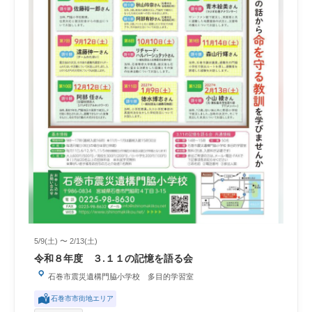
5/9(土) 〜 2/13(土)
令和８年度 ３.１１の記憶を語る会
石巻市震災遺構門脇小学校 多目的学習室
石巻市市街地エリア