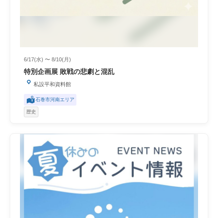
6/17(水) 〜 8/10(月)
特別企画展 敗戦の悲劇と混乱
私設平和資料館
石巻市河南エリア
歴史