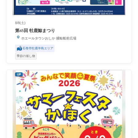
8/8(土)
第65回 牡鹿鯨まつり
ホエールタウンおしか 捕鯨船前広場
石巻市牡鹿半島エリア
季節の催し物
UP