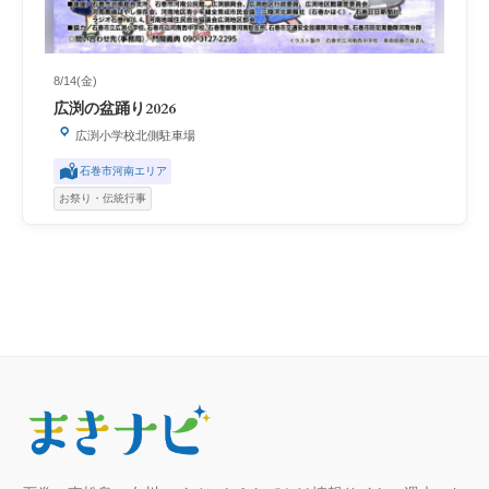
8/14(金)
広渕の盆踊り2026
広渕小学校北側駐車場
石巻市河南エリア
お祭り・伝統行事