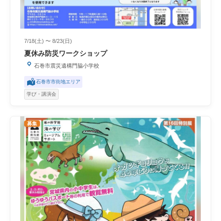
7/18(土) 〜 8/23(日)
夏休み防災ワークショップ
石巻市震災遺構門脇小学校
石巻市市街地エリア
学び・講演会
募集