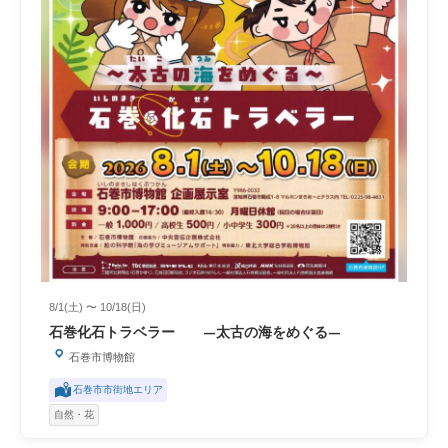
8/1(土) 〜 10/18(日)
石巻化石トラベラー ―太古の海をめぐる―
石巻市博物館
石巻市市街地エリア
自然・花