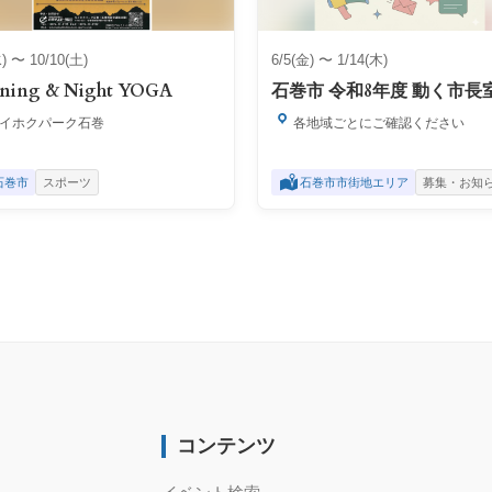
水) 〜 10/10(土)
6/5(金) 〜 1/14(木)
ning & Night YOGA
石巻市 令和8年度 動く市長
イホクパーク石巻
各地域ごとにご確認ください
石巻市
スポーツ
石巻市市街地エリア
募集・お知
コンテンツ