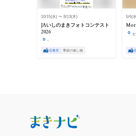
10/15(水) 〜 8/13(木)
5/6(
JAいしのまきフォトコンテスト
Mor
2026
セ
-
石巻市
季節の催し物