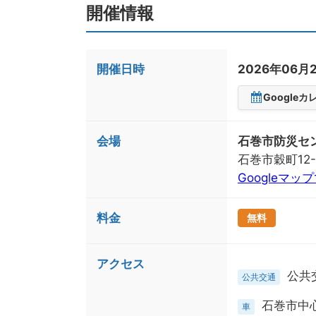
開催情報
開催日時
2026年06月2
Google
会場
石巻市防災セ
石巻市穀町12-
Googleマッ
料金
無料
アクセス
公共
公共交通
石巻市中
車