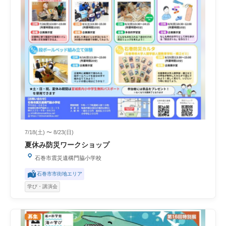
7/18(土) 〜 8/23(日)
夏休み防災ワークショップ
石巻市震災遺構門脇小学校
石巻市市街地エリア
学び・講演会
募集