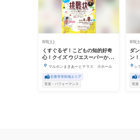
8/8(土)
8/8(土
くすぐるぞ！こどもの知的好奇
ダン
心！クイズ ウジエスーパーから
ン！
の挑戦状～キミたちに解けるか
マルホンまきあーとテラス 小ホール
シア
な？～
石巻市市街地エリア
音楽・パフォーマンス
音楽