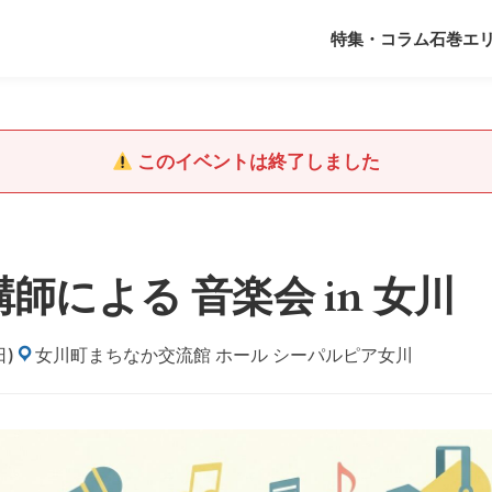
特集・コラム
石巻エ
このイベントは終了しました
による 音楽会 in 女川
日)
女川町まちなか交流館 ホール シーパルピア女川