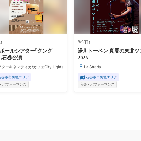
)
8/9(日)
ボールシアター『グング
湯川トーベン 真夏の東北ツ
』石巻公演
2026
ターキネマティカ/カフェCity Lights
La Strada
石巻市市街地エリア
石巻市市街地エリア
・パフォーマンス
音楽・パフォーマンス