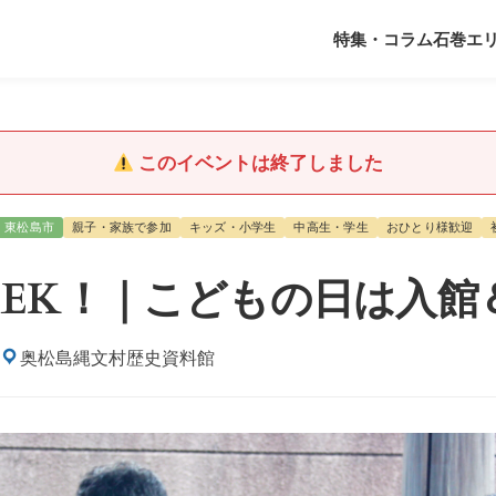
特集・コラム
石巻エ
このイベントは終了しました
東松島市
親子・家族で参加
キッズ・小学生
中高生・学生
おひとり様歓迎
EEK！｜こどもの日は入館
奥松島縄文村歴史資料館