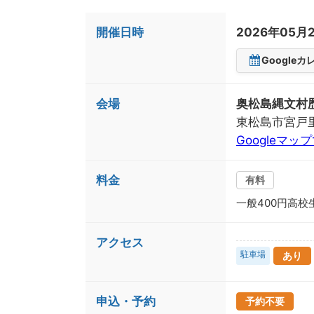
開催日時
2026年05月
Google
会場
奥松島縄文村
東松島市宮戸
Googleマッ
料金
有料
一般400円高校
アクセス
駐車場
あり
申込・予約
予約不要