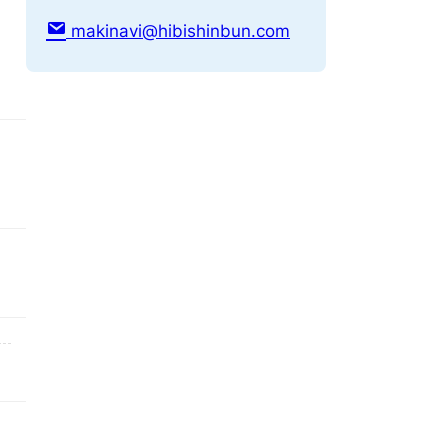
makinavi@hibishinbun.com