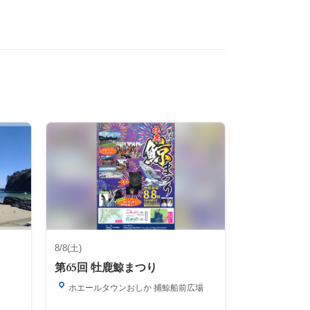
8/8(土)
第65回 牡鹿鯨まつり
ホエールタウンおしか 捕鯨船前広場