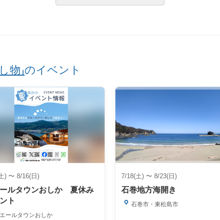
し物」
のイベント
(土) 〜 8/16(日)
7/18(土) 〜 8/23(日)
ールタウンおしか 夏休み
石巻地方海開き
ント
石巻市・東松島市
エールタウンおしか