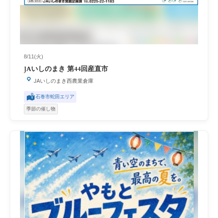
8/11(火)
JAいしのまき 第44回産直市
JAいしのまき西農業倉庫
石巻市蛇田エリア
季節の催し物