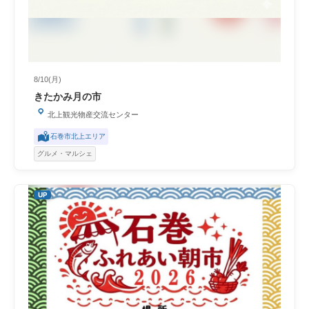
8/10(月)
きたかみ月の市
北上観光物産交流センター
石巻市北上エリア
グルメ・マルシェ
UP