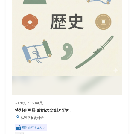
6/17(水) 〜 8/10(月)
特別企画展 敗戦の悲劇と混乱
私設平和資料館
石巻市河南エリア