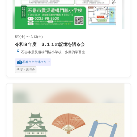
5/9(土) 〜 2/13(土)
令和８年度 ３.１１の記憶を語る会
石巻市震災遺構門脇小学校 多目的学習室
石巻市市街地エリア
学び・講演会