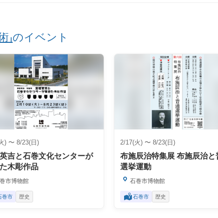
術」
のイベント
(火) 〜 8/23(日)
2/17(火) 〜 8/23(日)
英吉と石巻文化センターが
布施辰治特集展 布施辰治と
た木彫作品
選挙運動
巻市博物館
石巻市博物館
石巻市
歴史
石巻市
歴史