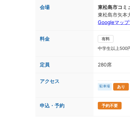
会場
東松島市コミ
東松島市矢本大
Googleマッ
料金
有料
中学生以上500
定員
280席
アクセス
駐車場
あり
申込・予約
予約不要