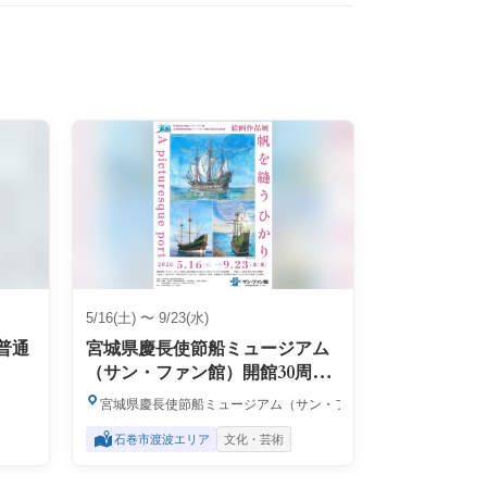
5/16(土) 〜 9/23(水)
普通
宮城県慶長使節船ミュージアム
（サン・ファン館）開館30周年
記念 絵画作品展「帆を縫うひか
宮城県慶長使節船ミュージアム（サン・ファン館）
り－A picturesque port－」
石巻市渡波エリア
文化・芸術