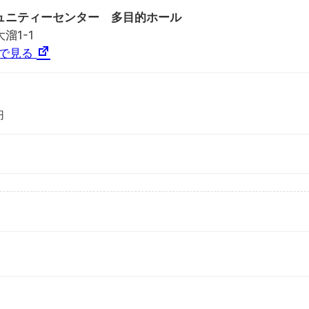
ュニティーセンター 多目的ホール
溜1-1
プで見る
円