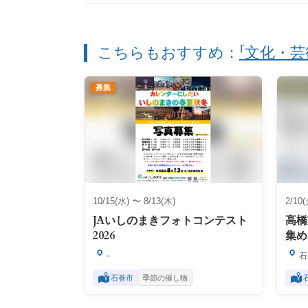
こちらもおすすめ：
「文化・芸
募集
10/15(水) 〜 8/13(木)
2/10
JAいしのまきフォトコンテスト
高橋
2026
集め
-
石
石巻市
季節の催し物