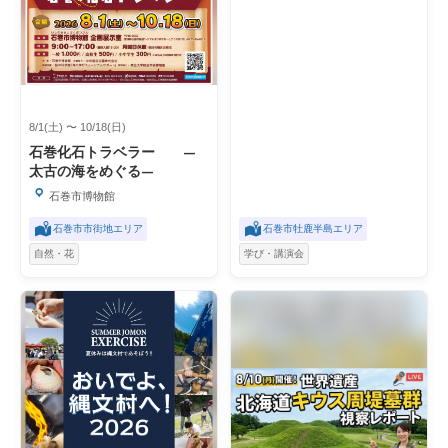
8/1(土) 〜 10/18(日)
石巻化石トラベラー ―
太古の海をめぐる―
石巻市博物館
石巻市市街地エリア
石巻市牡鹿半島エリア
自然・花
学び・講演会