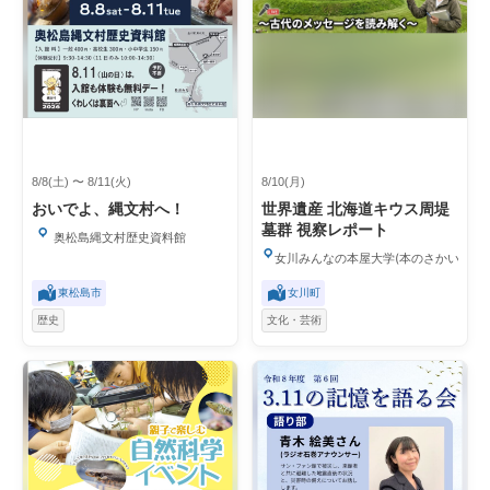
8/8(土) 〜 8/11(火)
8/10(月)
おいでよ、縄文村へ！
世界遺産 北海道キウス周堤
墓群 視察レポート
奥松島縄文村歴史資料館
女川みんなの本屋大学(本のさかい)
東松島市
女川町
歴史
文化・芸術