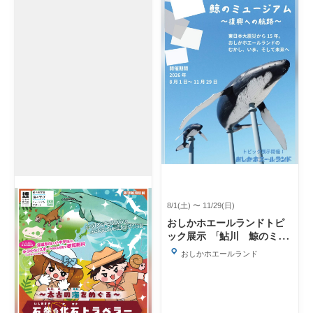
8/1(土) 〜 11/29(日)
おしかホエールランドトピ
ック展示 「鮎川 鯨のミュ
ージアム」
おしかホエールランド