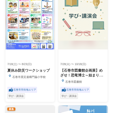
7/18(土) 〜 8/23(日)
7/28(火) 〜 10/18(日)
夏休み防災ワークショップ
【石巻市図書館企画展】め
ざせ！恐竜博士～始まりは
石巻市震災遺構門脇小学校
石巻の海～
石巻市図書館
石巻市市街地エリア
石巻市市街地エリア
学び・講演会
学び・講演会
募集