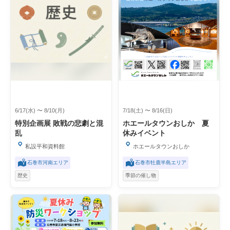
6/17(水) 〜 8/10(月)
7/18(土) 〜 8/16(日)
特別企画展 敗戦の悲劇と混
ホエールタウンおしか 夏
乱
休みイベント
私設平和資料館
ホエールタウンおしか
石巻市河南エリア
石巻市牡鹿半島エリア
歴史
季節の催し物