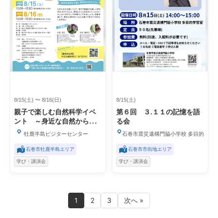
8/15(土) 〜 8/16(日)
8/15(土)
親子で楽しむ自然科学イベ
第６回 ３.１１の記憶を語
ント ～身近な自然から感
る会
じる生きもののくらし～
牡鹿半島ビジターセンター
石巻市震災遺構門脇小学校 多目的学習
石巻市牡鹿半島エリア
石巻市市街地エリア
学び・講演会
学び・講演会
1
2
3
次へ »