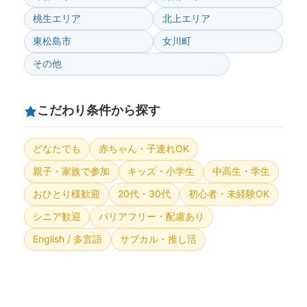
桃生エリア
北上エリア
東松島市
女川町
その他
こだわり条件から探す
どなたでも
赤ちゃん・子連れOK
親子・家族で参加
キッズ・小学生
中高生・学生
おひとり様歓迎
20代・30代
初心者・未経験OK
シニア歓迎
バリアフリー・配慮あり
English / 多言語
サブカル・推し活