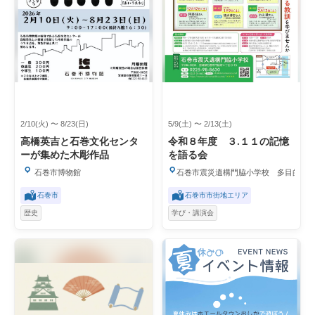
2/10(火) 〜 8/23(日)
5/9(土) 〜 2/13(土)
高橋英吉と石巻文化センタ
令和８年度 ３.１１の記憶
ーが集めた木彫作品
を語る会
石巻市博物館
石巻市震災遺構門脇小学校 多目的学
石巻市
石巻市市街地エリア
歴史
学び・講演会