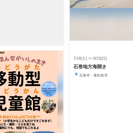
7/18(土) 〜 8/23(日)
石巻地方海開き
石巻市・東松島市