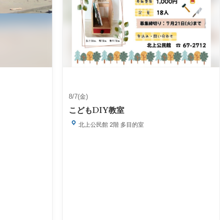
8/7(金)
こどもDIY教室
北上公民館 2階 多目的室