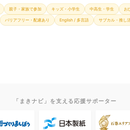
親子・家族で参加
キッズ・小学生
中高生・学生
お
バリアフリー・配慮あり
English / 多言語
サブカル・推し
「まきナビ」を支える応援サポーター