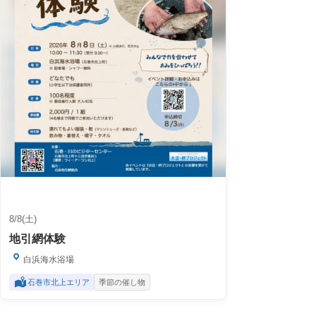
8/8(土)
地引網体験
白浜海水浴場
石巻市北上エリア
季節の催し物